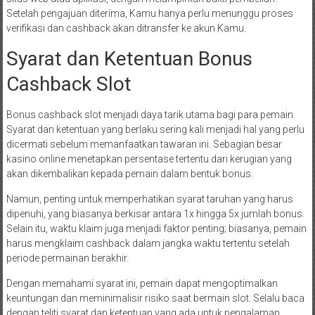
Setelah pengajuan diterima, Kamu hanya perlu menunggu proses
verifikasi dan cashback akan ditransfer ke akun Kamu.
Syarat dan Ketentuan Bonus
Cashback Slot
Bonus cashback slot menjadi daya tarik utama bagi para pemain.
Syarat dan ketentuan yang berlaku sering kali menjadi hal yang perlu
dicermati sebelum memanfaatkan tawaran ini. Sebagian besar
kasino online menetapkan persentase tertentu dari kerugian yang
akan dikembalikan kepada pemain dalam bentuk bonus.
Namun, penting untuk memperhatikan syarat taruhan yang harus
dipenuhi, yang biasanya berkisar antara 1x hingga 5x jumlah bonus.
Selain itu, waktu klaim juga menjadi faktor penting; biasanya, pemain
harus mengklaim cashback dalam jangka waktu tertentu setelah
periode permainan berakhir.
Dengan memahami syarat ini, pemain dapat mengoptimalkan
keuntungan dan meminimalisir risiko saat bermain slot. Selalu baca
dengan teliti syarat dan ketentuan yang ada untuk pengalaman