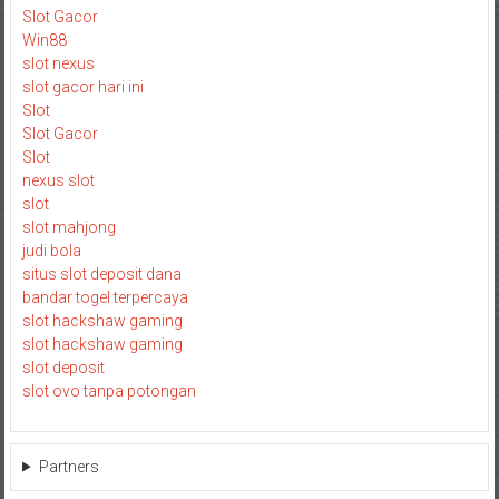
Slot Gacor
Win88
slot nexus
slot gacor hari ini
Slot
Slot Gacor
Slot
nexus slot
slot
slot mahjong
judi bola
situs slot deposit dana
bandar togel terpercaya
slot hackshaw gaming
slot hackshaw gaming
slot deposit
slot ovo tanpa potongan
Partners