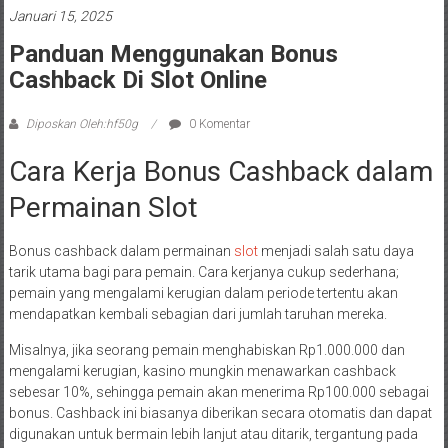
Januari 15, 2025
Panduan Menggunakan Bonus
Cashback Di Slot Online
Diposkan Oleh:hf50g
0 Komentar
Cara Kerja Bonus Cashback dalam
Permainan Slot
Bonus cashback dalam permainan
slot
menjadi salah satu daya
tarik utama bagi para pemain. Cara kerjanya cukup sederhana;
pemain yang mengalami kerugian dalam periode tertentu akan
mendapatkan kembali sebagian dari jumlah taruhan mereka.
Misalnya, jika seorang pemain menghabiskan Rp1.000.000 dan
mengalami kerugian, kasino mungkin menawarkan cashback
sebesar 10%, sehingga pemain akan menerima Rp100.000 sebagai
bonus. Cashback ini biasanya diberikan secara otomatis dan dapat
digunakan untuk bermain lebih lanjut atau ditarik, tergantung pada