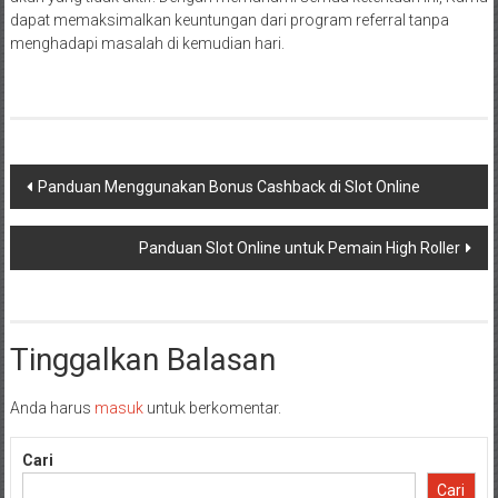
dapat memaksimalkan keuntungan dari program referral tanpa
menghadapi masalah di kemudian hari.
Navigasi
Panduan Menggunakan Bonus Cashback di Slot Online
pos
Panduan Slot Online untuk Pemain High Roller
Tinggalkan Balasan
Anda harus
masuk
untuk berkomentar.
Cari
Cari