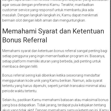
agar sesuai dengan preferensi Kamu. Terakhir, manfaatkan
customer service yang responsif untuk membantu jika ada
masalah. Dengan langkah-langkah ini, Kamu dapat menikmati
bermain slot dengan lebih aman dan menguntungkan.
Memahami Syarat dan Ketentuan
Bonus Referral
Memahami syarat dan ketentuan bonus referral sangat penting bagi
setiap pengguna yang ingin memanfaatkan program ini. Biasanya,
setiap platform memiliki aturan yang berbeda, jadi penting untuk
membaca dengan teliti.
Bonus referral sering kali diberikan ketika seseorang mendaftar
menggunakan kode unik yang Kamu berikan. Namun, ada syarat
tertentu yang harus dipenuhi, seperti jumlah transaksi minimal atau
periode waktu tertentu.
Selain itu, pastikan Kamu memahami batasan atau maksimal bonus
yang bisa didapatkan. Tidak jarang, terdapat pula kebijakan tentang
akun yang tidak aktif. Dengan memahami semua ketentuan ini, Kamu