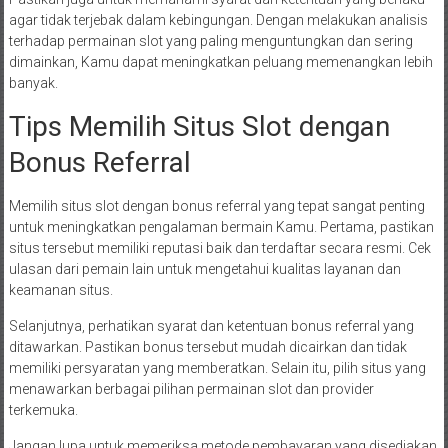
agar tidak terjebak dalam kebingungan. Dengan melakukan analisis
terhadap permainan slot yang paling menguntungkan dan sering
dimainkan, Kamu dapat meningkatkan peluang memenangkan lebih
banyak.
Tips Memilih Situs Slot dengan
Bonus Referral
Memilih situs slot dengan bonus referral yang tepat sangat penting
untuk meningkatkan pengalaman bermain Kamu. Pertama, pastikan
situs tersebut memiliki reputasi baik dan terdaftar secara resmi. Cek
ulasan dari pemain lain untuk mengetahui kualitas layanan dan
keamanan situs.
Selanjutnya, perhatikan syarat dan ketentuan bonus referral yang
ditawarkan. Pastikan bonus tersebut mudah dicairkan dan tidak
memiliki persyaratan yang memberatkan. Selain itu, pilih situs yang
menawarkan berbagai pilihan permainan slot dan provider
terkemuka.
Jangan lupa untuk memeriksa metode pembayaran yang disediakan