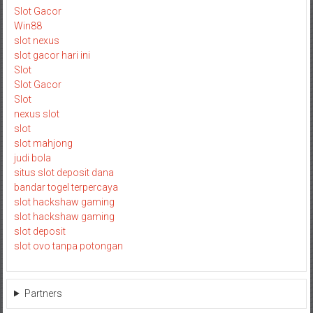
Slot Gacor
Win88
slot nexus
slot gacor hari ini
Slot
Slot Gacor
Slot
nexus slot
slot
slot mahjong
judi bola
situs slot deposit dana
bandar togel terpercaya
slot hackshaw gaming
slot hackshaw gaming
slot deposit
slot ovo tanpa potongan
Partners