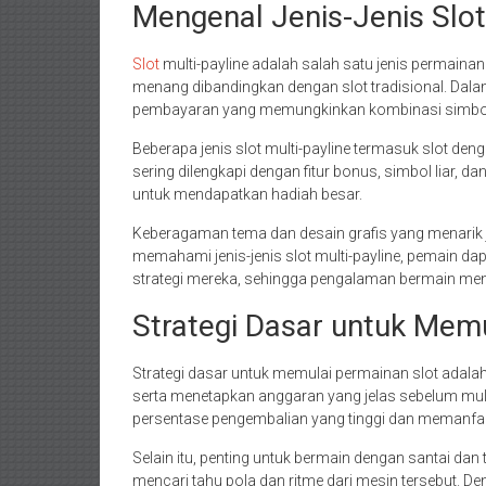
Mengenal Jenis-Jenis Slot
Slot
multi-payline adalah salah satu jenis permaina
menang dibandingkan dengan slot tradisional. Dalam
pembayaran yang memungkinkan kombinasi simbol
Beberapa jenis slot multi-payline termasuk slot denga
sering dilengkapi dengan fitur bonus, simbol liar, 
untuk mendapatkan hadiah besar.
Keberagaman tema dan desain grafis yang menarik ju
memahami jenis-jenis slot multi-payline, pemain d
strategi mereka, sehingga pengalaman bermain me
Strategi Dasar untuk Mem
Strategi dasar untuk memulai permainan slot adala
serta menetapkan anggaran yang jelas sebelum mu
persentase pengembalian yang tinggi dan memanfaa
Selain itu, penting untuk bermain dengan santai dan
mencari tahu pola dan ritme dari mesin tersebut. D