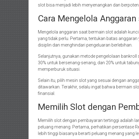
slot bisa menjadi lebih menyenangkan dan berpote
Cara Mengelola Anggaran 
Mengelola anggaran saat bermain slot adalah kunci
yang tidak perlu. Pertama, tentukan batas anggaran
disiplin dan menghindari pengeluaran berlebihan.
Selanjutnya, gunakan metode pengelolaan bankroll 
30% untuk bersenang-senang, dan 20% untuk tabunga
memperburuk situasi.
Selain itu, pilih mesin slot yang sesuai dengan a
ditawarkan. Terakhir, selalu ingat bahwa bermain sl
finansial.
Memilih Slot dengan Pemb
Memilih slot dengan pembayaran tertinggi adalah l
peluang menang. Pertama, perhatikan persentase Ret
lebih tinggi biasanya berarti peluang menang yang le