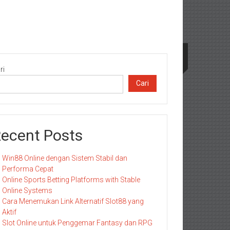
ri
Cari
ecent Posts
Win88 Online dengan Sistem Stabil dan
Performa Cepat
Online Sports Betting Platforms with Stable
Online Systems
Cara Menemukan Link Alternatif Slot88 yang
Aktif
Slot Online untuk Penggemar Fantasy dan RPG