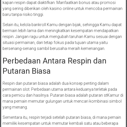
kapan respin dapat diaktifkan. Manfaatkan bonus atau promosi
yang sering diberikan oleh kasino online untuk mencoba permainan
baru tanpa risiko tinggi.
Selain itu, kelola bankroll Kamu dengan bijak, sehingga Kamu dapat
bermain lebih lama dan meningkatkan kesempatan mendapatkan
respin. Jangan ragu untuk mengubah taruhan Kamu sesuai dengan
situasi permainan, dan tetap fokus pada tujuan utama yaitu
bersenang-senang sambil berusaha meraih kemenangan.
Perbedaan Antara Respin dan
Putaran Biasa
Respin dan putaran biasa adalah dua konsep penting dalam
permainan slot. Perbedaan utama antara keduanya terletak pada
cara pemicu dan hasilnya. Putaran biasa adalah putaran stKamur di
mana pemain memutar gulungan untuk mencari kombinasi simbol
yang menang.
Sementara itu, respin terjadi setelah putaran biasa, di mana pemain
memiliki kesempatan untuk memutar kembali satu atau beberapa