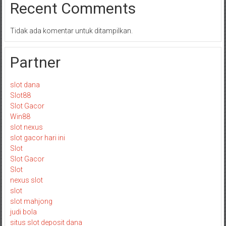
Recent Comments
Tidak ada komentar untuk ditampilkan.
Partner
slot dana
Slot88
Slot Gacor
Win88
slot nexus
slot gacor hari ini
Slot
Slot Gacor
Slot
nexus slot
slot
slot mahjong
judi bola
situs slot deposit dana