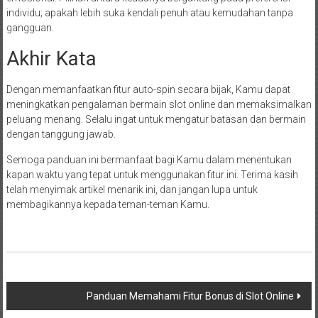
individu; apakah lebih suka kendali penuh atau kemudahan tanpa
gangguan.
Akhir Kata
Dengan memanfaatkan fitur auto-spin secara bijak, Kamu dapat
meningkatkan pengalaman bermain slot online dan memaksimalkan
peluang menang. Selalu ingat untuk mengatur batasan dan bermain
dengan tanggung jawab.
Semoga panduan ini bermanfaat bagi Kamu dalam menentukan
kapan waktu yang tepat untuk menggunakan fitur ini. Terima kasih
telah menyimak artikel menarik ini, dan jangan lupa untuk
membagikannya kepada teman-teman Kamu.
Navigasi
Panduan Memahami Fitur Bonus di Slot Online