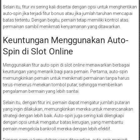
Selain itu, fitur ini sering kali disertai dengan opsi untuk menghentikan
auto-spin jika terjadi fitur bonus atau jika jumlah taruhan mencapai
batas tertentu. Dengan begitu, pemain tetap memiliki kontrol atas
permainan sambil menikmati kenyamanan yang ditawarkan.
Keuntungan Menggunakan Auto-
Spin di Slot Online
Menggunakan fitur auto-spin di slot online menawarkan berbagai
keuntungan yang menarik bagi para pemain. Pertama, auto-spin
memungkinkan pemain untuk menikmati permainan tanpa harus
terus-menerus menekan tombol putar, sehingga memberikan
pengalaman bermain yang lebih santai.
Selain itu, dengan fitur ini, pemain dapat mengatur jumlah putaran
yang ingin dilakukan, memungkinkan mereka untuk merencanakan
strategi dengan lebih baik. Auto-spin juga sering kali dilengkapi
dengan opsi untuk mengatur batas kerugian, yang membantu
pemain mengelola bankroll mereka dengan lebih efektif.
Dengan semua kemudahan yang ditawarkan, auto-spin menjadi