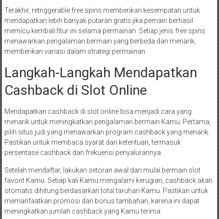
Terakhir, retriggerable free spins memberikan kesempatan untuk
mendapatkan lebih banyak putaran gratis jika pemain berhasil
memicu kembali fitur ini selama permainan. Setiap jenis free spins
menawarkan pengalaman bermain yang berbeda dan menarik,
memberikan variasi dalam strategi permainan.
Langkah-Langkah Mendapatkan
Cashback di Slot Online
Mendapatkan cashback di slot online bisa menjadi cara yang
menarik untuk meningkatkan pengalaman bermain Kamu. Pertama,
pilih situs judi yang menawarkan program cashback yang menarik.
Pastikan untuk membaca syarat dan ketentuan, termasuk
persentase cashback dan frekuensi penyalurannya.
Setelah mendaftar, lakukan setoran awal dan mulai bermain slot
favorit Kamu. Setiap kali Kamu mengalami kerugian, cashback akan
otomatis dihitung berdasarkan total taruhan Kamu. Pastikan untuk
memanfaatkan promosi dan bonus tambahan, karena ini dapat
meningkatkan jumlah cashback yang Kamu terima.