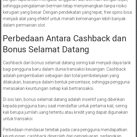
sehingga pengalaman bermain tetap menyenangkan tanpa risiko
kerugian yang besar. Dengan pendekatan yang tepat, free spins bisa
menjadi alat yang efektif untuk meraih kemenangan lebih banyak
dalam permainan slot.
Perbedaan Antara Cashback dan
Bonus Selamat Datang
Cashback dan bonus selamat datang sering kali menjadi daya tarik
bagi pengguna baru dalam dunia transaksi keuangan. Cashback
adalah pengembalian sebagian dari total pembelanjaan yang
dilakukan, biasanya dalam bentuk persentase, sehingga pengguna
merasakan keuntungan setiap kali bertransaksi.
Di sisi lain, bonus selamat datang adalah insentif yang diberikan
kepada pengguna baru saat mendaftar untuk pertama kali, sering
kali berupa jumlah uang tertentu atau kredit yang dapat digunakan
untuk transaksi.
Perbedaan mendasar terletak pada cara pengguna mendapatkan
keuntungan: cashback diperoleh dari pengeluaran, sedangkan