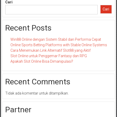
Cari
Cari
Recent Posts
Win88 Online dengan Sistem Stabil dan Performa Cepat
Online Sports Betting Platforms with Stable Online Systems
Cara Menemukan Link Alternatif Slot88 yang Aktif
Slot Online untuk Penggemar Fantasy dan RPG
Apakah Slot Online Bisa Dimanipulasi?
Recent Comments
Tidak ada komentar untuk ditampilkan.
Partner