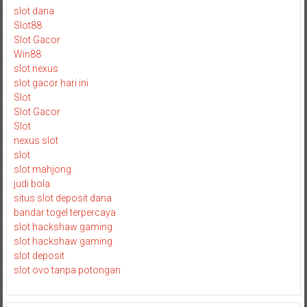
slot dana
Slot88
Slot Gacor
Win88
slot nexus
slot gacor hari ini
Slot
Slot Gacor
Slot
nexus slot
slot
slot mahjong
judi bola
situs slot deposit dana
bandar togel terpercaya
slot hackshaw gaming
slot hackshaw gaming
slot deposit
slot ovo tanpa potongan