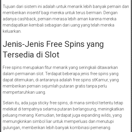
Tujuan dari sistem ini adalah untuk menarik lebih banyak pemain dan
memberikan insentif bagi mereka untuk terus bermain. Dengan
adanya cashback, pemain merasa lebih aman karena mereka
mendapatkan kembali sebagian dari uang yang telah mereka
keluarkan.
Jenis-Jenis Free Spins yang
Tersedia di Slot
Free spins merupakan fitur menarik yang seringkali ditawarkan
dalam permainan slot. Terdapat beberapa jenis free spins yang
dapat ditemukan, di antaranya adalah free spins stKamur, yang
memberikan pemain sejumlah putaran gratis tanpa perlu
mempertaruhkan uang.
Selain itu, ada juga sticky free spins, di mana simbol tertentu tetap
melekat di tempatnya selama putaran berlangsung, meningkatkan
peluang menang. Kemudian, terdapat juga expanding wilds, yang
memungkinkan simbol liar untuk memperluas dan menutupi
gulungan, memberikan lebih banyak kombinasi pemenang.