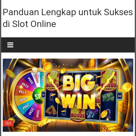
Lompat
ke
Panduan Lengkap untuk Sukses
konten
di Slot Online
Slot