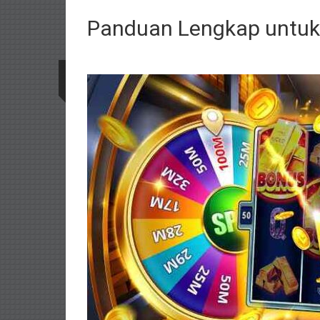
Lompat
ke
Panduan Lengkap untuk 
konten