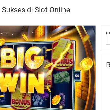
Sukses di Slot Online
Ca
R