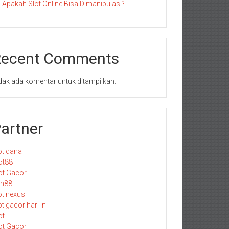
Apakah Slot Online Bisa Dimanipulasi?
Recent Comments
dak ada komentar untuk ditampilkan.
artner
ot dana
ot88
ot Gacor
n88
ot nexus
ot gacor hari ini
ot
ot Gacor