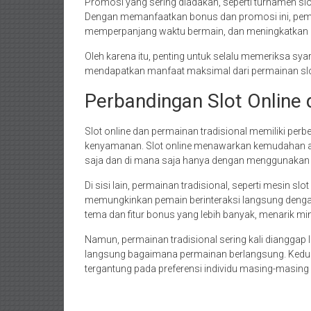
Promosi yang sering diadakan, seperti turnamen sl
Dengan memanfaatkan bonus dan promosi ini, pem
memperpanjang waktu bermain, dan meningkatkan 
Oleh karena itu, penting untuk selalu memeriksa sya
mendapatkan manfaat maksimal dari permainan slot
Perbandingan Slot Online 
Slot online dan permainan tradisional memiliki per
kenyamanan. Slot online menawarkan kemudahan a
saja dan di mana saja hanya dengan menggunakan p
Di sisi lain, permainan tradisional, seperti mesin s
memungkinkan pemain berinteraksi langsung dengan ora
tema dan fitur bonus yang lebih banyak, menarik mi
Namun, permainan tradisional sering kali dianggap 
langsung bagaimana permainan berlangsung. Keduan
tergantung pada preferensi individu masing-masing