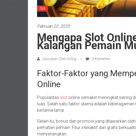
Slot
Februari 22, 2025
Mengapa Slot Online
Kalangan Pemain M
Diposkan Oleh:hf50g
0 Komentar
Faktor-Faktor yang Mempe
Online
Popularitas
slot
online semakin meningkat seiring d
luas. Salah satu faktor utama adalah keberagaman
berlama-lama.
Selain itu, bonus dan promosi yang ditawarkan oleh 
perhatian pemain. Fitur interaktif dan grafis berk
menyenangkan.