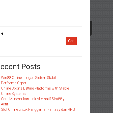
ri
Cari
ecent Posts
Win88 Online dengan Sistem Stabil dan
Performa Cepat
Online Sports Betting Platforms with Stable
Online Systems
Cara Menemukan Link Alternatif Slot88 yang
Aktif
Slot Online untuk Penggemar Fantasy dan RPG