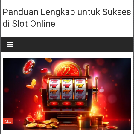
Lompat
ke
Panduan Lengkap untuk Sukses
konten
di Slot Online
Slot