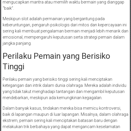
mengucapkan mantra atau memilih waktu bermain yang dianggap
“baik”.
Meskipun slot adalah permainan yang bergantung pada
keberuntungan, pengaruh psikologis dari mitos dan kepercayaan ini
sering kali membuat pengalaman bermain menjadi lebih menarik dan
emosional, mempengaruhi keputusan serta strategi pemain dalam
jangka panjang.
Perilaku Pemain yang Berisiko
Tinggi
Perilaku pemain yang berisiko tinggi sering kali menciptakan
ketegangan dan intrik dalam dunia olahraga. Mereka adalah individu
yang tidak takut menghadapi tantangan dan mengambil keputusan
mendebarkan, meskipun ada kemungkinan kegagalan.
Dalam banyak kasus, tindakan mereka bisa memicu kontroversi,
baik di lapangan maupun di luar lapangan. Misalnya, dalam olahraga
ekstrem, pemain sering kali menciptakan batasan baru dengan
melakukan trik berbahaya yang dapat mengancam keselamatan