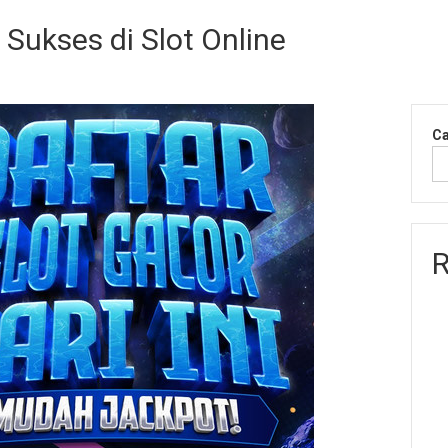
Sukses di Slot Online
Ca
R