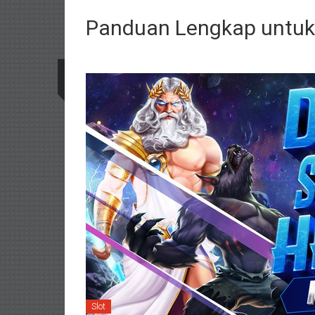
Lompat
ke
Panduan Lengkap untuk 
konten
Slot