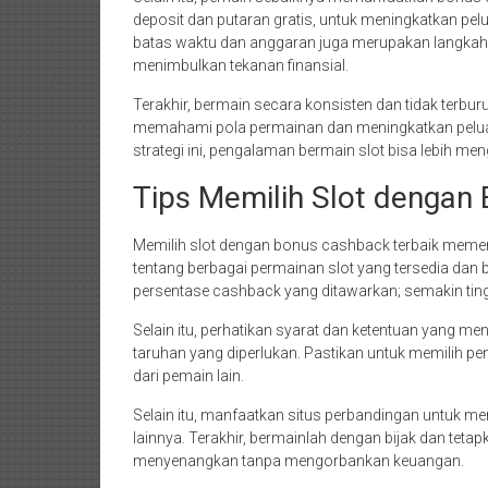
deposit dan putaran gratis, untuk meningkatkan p
batas waktu dan anggaran juga merupakan langkah 
menimbulkan tekanan finansial.
Terakhir, bermain secara konsisten dan tidak ter
memahami pola permainan dan meningkatkan pelua
strategi ini, pengalaman bermain slot bisa lebih 
Tips Memilih Slot dengan
Memilih slot dengan bonus cashback terbaik memerl
tentang berbagai permainan slot yang tersedia dan 
persentase cashback yang ditawarkan; semakin ti
Selain itu, perhatikan syarat dan ketentuan yang me
taruhan yang diperlukan. Pastikan untuk memilih pe
dari pemain lain.
Selain itu, manfaatkan situs perbandingan untuk 
lainnya. Terakhir, bermainlah dengan bijak dan teta
menyenangkan tanpa mengorbankan keuangan.