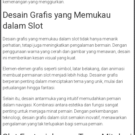
kemenangan yang menggiurkan.
Desain Grafis yang Memukau
dalam Slot
Desain grafis yang memukau dalam slot tidak hanya menarik
perhatian, tetapi juga meningkatkan pengalaman bermain. Dengan
penggunaan warna yang cerah dan gambar yang menawan, desain
ini memberikan kesan visual yang kuat.
Elemen-elemen grafis seperti simbol, latar belakang, dan animasi
membuat permainan slot menjadi lebih hidup. Desainer grafis
berperan penting dalam menciptakan tema yang unik, mulai dari
petualangan hingga fantasi.
Selain itu, desain antarmuka yang intuitif memudahkan pemain
dalam navigasi. Kombinasi antara estetika dan fungsi sangat
penting untuk menjaga minat pemain. Dengan perkembangan
teknologi, desain grafis dalam slot semakin inovatif, menawarkan
pengalaman yang tak terlupakan bagi semua pemain.