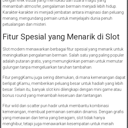
Dengan efek visual yang memukau dan suara magis yang
menambah atmosfer, pengalaman bermain menjadi lebih hidup.
Karakter-karakter ini menjadi jembatan antara imajinasi dan peluang
menang, mengundang pemain untuk menjelajahi dunia penuh
petualangan dan misteri.
Fitur Spesial yang Menarik di Slot
Slot modern menawarkan berbagai fitur spesial yang menarik untuk
meningkatkan pengalaman bermain. Salah satu yang paling populer
adalah putaran gratis, yang memungkinkan pemain untuk memutar
gulungan tanpa mengeluarkan taruhan tambahan.
Fitur penggKamu juga sering ditemukan, di mana kemenangan dapat
berlipat gKamu, memberikan peluang besar untuk hadiah yang lebih
besar. Selain itu, banyak slot kini dilengkapi dengan mini game atau
bonus round yang menambah keseruan dan tantangan.
Fitur wild dan scatter pun hadir untuk membantu kombinasi
kemenangan, membuat permainan semakin dinamis. Dengan grafis
yang menawan dan tema yang beragam, slot tidak hanya
menghibur, tetapi juga menawarkan kesempatan untuk meraih