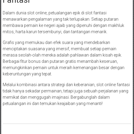
Dalam dunia slot online, petualangan epik di slot fantasi
menawarkan pengalaman yang tak terlupakan. Setiap putaran
membawa pemain ke negeri ajaib yang dipenuhi dengan makhluk
mitos, harta karun tersembunyi, dan tantangan menarik.
Grafis yang memukau dan efek suara yang mendebarkan
menciptakan suasana yang imersif, membuat setiap pemain
merasa seolah-olah mereka adalah pahlawan dalam kisah epik.
Berbagai fitur bonus dan putaran gratis menambah keseruan,
memungkinkan pemain untuk meraih kemenangan besar dengan
keberuntungan yang tepat.
Melalui kombinasi antara strategi dan keberanian, slot online fantasi
tidak hanya sekadar permainan, tetapi juga sebuah perjalanan yang
memikat dan menggugah imajinasi. Bergabunglah dalam
petualangan ini dan temukan keajaiban yang menanti!