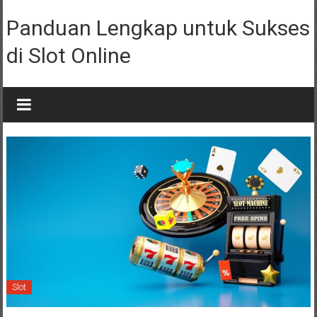
Lompat
ke
Panduan Lengkap untuk Sukses
konten
di Slot Online
Slot